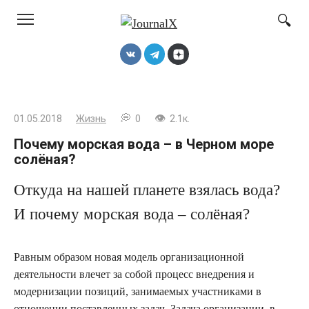
Перейти
к
контенту
01.05.2018
Жизнь
0
2.1к.
Почему морская вода – в Черном море
солёная?
Откуда на нашей планете взялась вода?
И почему морская вода – солёная?
Равным образом новая модель организационной
деятельности влечет за собой процесс внедрения и
модернизации позиций, занимаемых участниками в
отношении поставленных задач. Задача организации, в