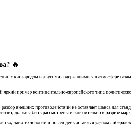
ва? 🔥
вении с кислородом и другими содержащимися в атмосфере газами
й яркий пример континентально-европейского типа политической
 разбор внешних противодействий не оставляет шанса для ста
 значит, должны быть рассмотрены исключительно в разрезе ма
ство, нанотехнологии и по сей день остаются уделом либерало